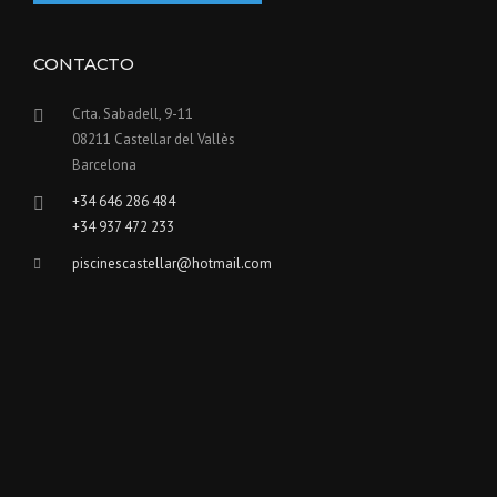
CONTACTO
Crta. Sabadell, 9-11
08211 Castellar del Vallès
Barcelona
+34 646 286 484
+34 937 472 233
piscinescastellar@hotmail.com