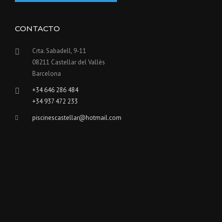
CONTACTO
Crta. Sabadell, 9-11
08211 Castellar del Vallès
Barcelona
+34 646 286 484
+34 937 472 233
piscinescastellar@hotmail.com