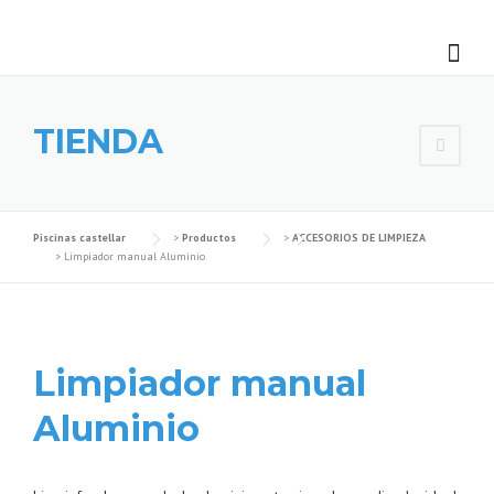
Skip
to
content
TIENDA
Piscinas castellar
>
Productos
>
ACCESORIOS DE LIMPIEZA
>
Limpiador manual Aluminio
Limpiador manual
Aluminio