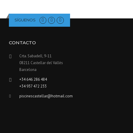
SÍGUENOS
CONTACTO
Crta. Sabadell, 9-11
08211 Castellar del Vallès
Barcelona
+34 646 286 484
+34 937 472 233
piscinescastellar@hotmail.com