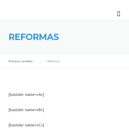
Skip
to
content
REFORMAS
Piscinas castellar
>
Reformas
[baslider name=»A»]
[baslider name=»B»]
[baslider name=»C»]