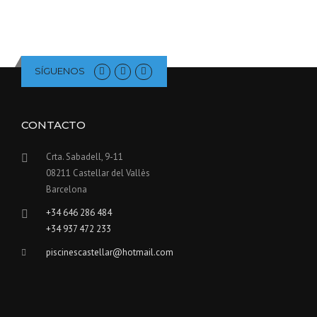
SÍGUENOS
CONTACTO
Crta. Sabadell, 9-11
08211 Castellar del Vallès
Barcelona
+34 646 286 484
+34 937 472 233
piscinescastellar@hotmail.com