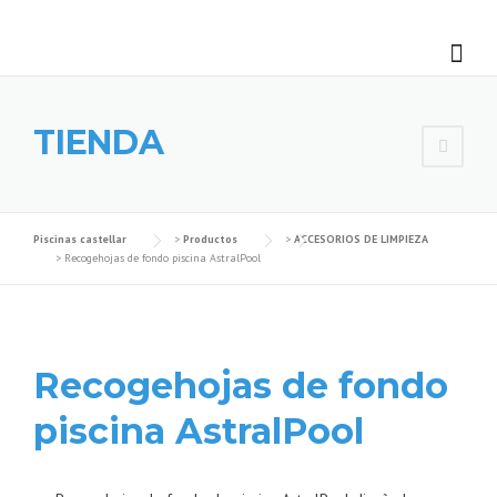
Skip
to
content
TIENDA
Piscinas castellar
>
Productos
>
ACCESORIOS DE LIMPIEZA
>
Recogehojas de fondo piscina AstralPool
Recogehojas de fondo
piscina AstralPool