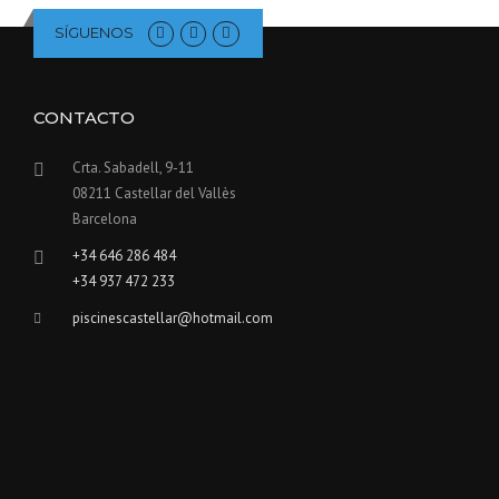
SÍGUENOS
CONTACTO
Crta. Sabadell, 9-11
08211 Castellar del Vallès
Barcelona
+34 646 286 484
+34 937 472 233
piscinescastellar@hotmail.com